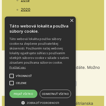
2019
2020
2022
×
Táto webová lokalita používa
súbory cookie.
OCHRANA OÚ
Táto webová lokalita používa súbory
cookie na zlepšenie používateľskej
skúsenosti. Používaním našej webovej
lokality vyjadrujete súhlas s používaním
všetkých súborov cookie v súlade s našimi
zásadami používania súborov cookie.
Vyzerá to, že nemôžeme nájsť čo hľadáte. Možno
Prečítať viac
pomôže vyhladávanie.
VÝKONNOSŤ
Hľadať:
CIELENIE
PRIJAŤ VŠETKO
ODMIETNUŤ VŠETKO
Rímskokatolícka Cirkev, Farnosť Nitrianska
ZOBRAZIŤ PODROBNOSTI