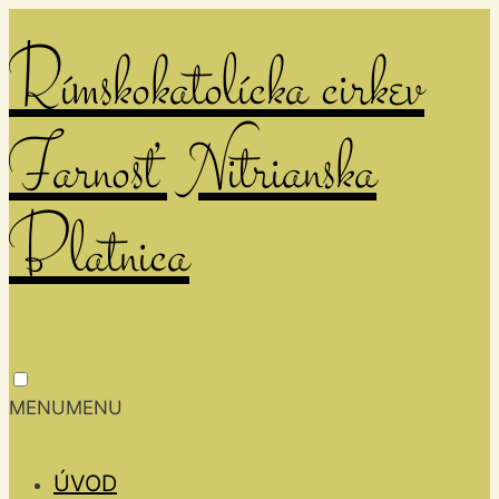
Rímskokatolícka cirkev
Farnosť Nitrianska
Blatnica
MENU
MENU
ÚVOD