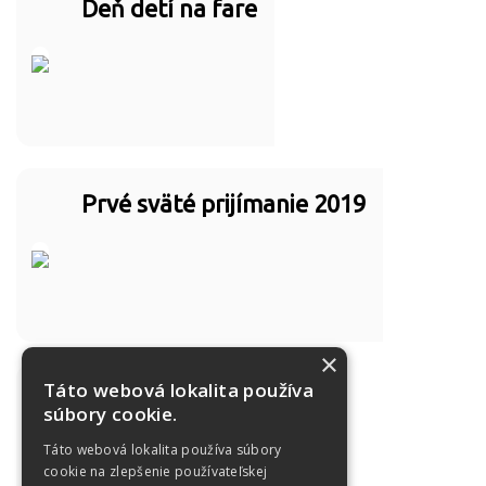
Deň detí na fare
Prvé sväté prijímanie 2019
×
Táto webová lokalita používa
Naše ovečky
súbory cookie.
Táto webová lokalita používa súbory
cookie na zlepšenie používateľskej