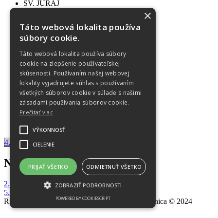
SV. JURAJ
História
×
Informácie
Táto webová lokalita používa
Virtuálna prehliadka
súbory cookie.
OZNAMY
Farské oznamy
Táto webová lokalita používa súbory
Sviatosti
cookie na zlepšenie používateľskej
FOTOGALÉRIA
skúsenosti. Používaním našej webovej
Objekty a budovy
Do 2017
lokality vyjadrujete súhlas s používaním
2018
všetkých súborov cookie v súlade s našimi
2019
zásadami používania súborov cookie.
2020
Prečítať viac
2022
OCHRANA OÚ
VÝKONNOSŤ
4. Nedeľa v cezročnom období
CIELENIE
Navigácia v článku
PRIJAŤ VŠETKO
ODMIETNUŤ VŠETKO
2. Nedeľa po narodení Pána
ZOBRAZIŤ PODROBNOSTI
5. Nedeľa v cezročnom období
POWERED BY COOKIESCRIPT
Rímskokatolícka Cirkev, Farnosť Nitrianska Blatnica © 2024