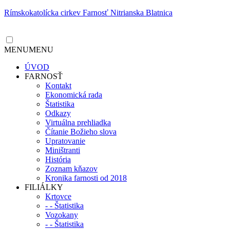
Rímskokatolícka cirkev Farnosť Nitrianska Blatnica
MENU
MENU
ÚVOD
FARNOSŤ
Kontakt
Ekonomická rada
Štatistika
Odkazy
Virtuálna prehliadka
Čítanie Božieho slova
Upratovanie
Miništranti
História
Zoznam kňazov
Kronika farnosti od 2018
FILIÁLKY
Krtovce
- - Štatistika
Vozokany
- - Štatistika