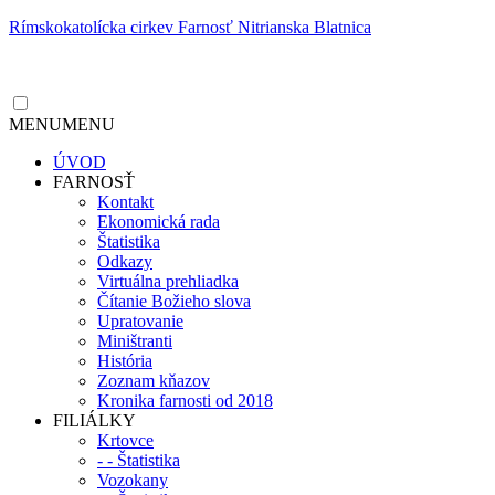
Rímskokatolícka cirkev Farnosť Nitrianska Blatnica
MENU
MENU
ÚVOD
FARNOSŤ
Kontakt
Ekonomická rada
Štatistika
Odkazy
Virtuálna prehliadka
Čítanie Božieho slova
Upratovanie
Miništranti
História
Zoznam kňazov
Kronika farnosti od 2018
FILIÁLKY
Krtovce
- - Štatistika
Vozokany