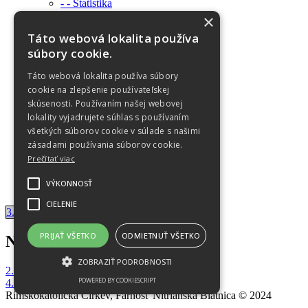
- - Štatistika
SV. JURAJ
×
História
Táto webová lokalita používa
Informácie
súbory cookie.
Virtuálna prehliadka
OZNAMY
Táto webová lokalita používa súbory
Farské oznamy
cookie na zlepšenie používateľskej
Sviatosti
FOTOGALÉRIA
skúsenosti. Používaním našej webovej
Objekty a budovy
lokality vyjadrujete súhlas s používaním
Do 2017
všetkých súborov cookie v súlade s našimi
2018
zásadami používania súborov cookie.
2019
Prečítať viac
2020
2022
VÝKONNOSŤ
OCHRANA OÚ
CIELENIE
3. nedeľa v cezročnom období
PRIJAŤ VŠETKO
ODMIETNUŤ VŠETKO
Navigácia v článku
ZOBRAZIŤ PODROBNOSTI
2.Nedeľa v cezročnom období
POWERED BY COOKIESCRIPT
4.Nedeľa v cezročnom období
Rímskokatolícka Cirkev, Farnosť Nitrianska Blatnica © 2024