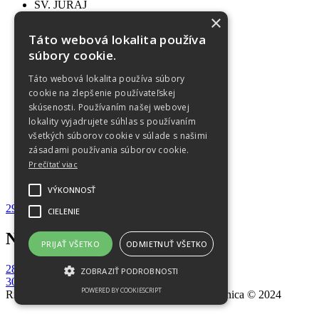
SV. JURAJ
História
×
Informácie
Táto webová lokalita používa
Virtuálna prehliadka
súbory cookie.
OZNAMY
Farské oznamy
Táto webová lokalita používa súbory
Sviatosti
cookie na zlepšenie používateľskej
FOTOGALÉRIA
skúsenosti. Používaním našej webovej
Objekty a budovy
Do 2017
lokality vyjadrujete súhlas s používaním
2018
všetkých súborov cookie v súlade s našimi
2019
zásadami používania súborov cookie.
2020
Prečítať viac
2022
OCHRANA OÚ
VÝKONNOSŤ
29. nedeľa v cezročnom období
CIELENIE
Navigácia v článku
PRIJAŤ VŠETKO
ODMIETNUŤ VŠETKO
28. Nedeľa v cezročnom období
ZOBRAZIŤ PODROBNOSTI
30. Nedeľa v cezročnom období
POWERED BY COOKIESCRIPT
Rímskokatolícka Cirkev, Farnosť Nitrianska Blatnica © 2024