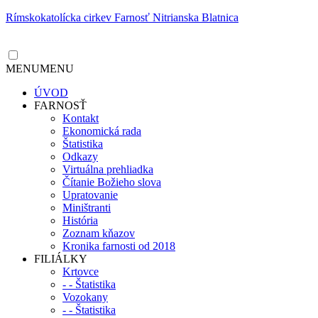
Rímskokatolícka cirkev Farnosť Nitrianska Blatnica
MENU
MENU
ÚVOD
FARNOSŤ
Kontakt
Ekonomická rada
Štatistika
Odkazy
Virtuálna prehliadka
Čítanie Božieho slova
Upratovanie
Miništranti
História
Zoznam kňazov
Kronika farnosti od 2018
FILIÁLKY
Krtovce
- - Štatistika
Vozokany
- - Štatistika