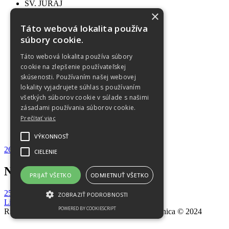
SV. JURAJ
História
×
Informácie
Táto webová lokalita používa
Virtuálna prehliadka
súbory cookie.
OZNAMY
Farské oznamy
Táto webová lokalita používa súbory
Sviatosti
cookie na zlepšenie používateľskej
FOTOGALÉRIA
skúsenosti. Používaním našej webovej
Objekty a budovy
Do 2017
lokality vyjadrujete súhlas s používaním
2018
všetkých súborov cookie v súlade s našimi
2019
zásadami používania súborov cookie.
2020
Prečítať viac
2022
OCHRANA OÚ
VÝKONNOSŤ
26. nedeľa v cezročnom období
CIELENIE
Navigácia v článku
PRIJAŤ VŠETKO
ODMIETNUŤ VŠETKO
25. nedeľa v cezročnom období
ZOBRAZIŤ PODROBNOSTI
List kardinála Saraha
POWERED BY COOKIESCRIPT
Rímskokatolícka Cirkev, Farnosť Nitrianska Blatnica © 2024