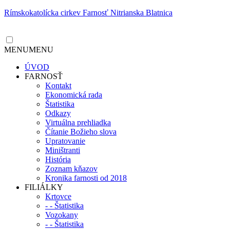
Rímskokatolícka cirkev Farnosť Nitrianska Blatnica
MENU
MENU
ÚVOD
FARNOSŤ
Kontakt
Ekonomická rada
Štatistika
Odkazy
Virtuálna prehliadka
Čítanie Božieho slova
Upratovanie
Miništranti
História
Zoznam kňazov
Kronika farnosti od 2018
FILIÁLKY
Krtovce
- - Štatistika
Vozokany
- - Štatistika