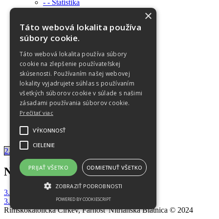
- - Štatistika
SV. JURAJ
×
História
Táto webová lokalita používa
Informácie
súbory cookie.
Virtuálna prehliadka
OZNAMY
Táto webová lokalita používa súbory
Farské oznamy
cookie na zlepšenie používateľskej
Sviatosti
FOTOGALÉRIA
skúsenosti. Používaním našej webovej
Objekty a budovy
lokality vyjadrujete súhlas s používaním
Do 2017
všetkých súborov cookie v súlade s našimi
2018
zásadami používania súborov cookie.
2019
Prečítať viac
2020
2022
VÝKONNOSŤ
OCHRANA OÚ
CIELENIE
2. nedeľa v cezročnom období
PRIJAŤ VŠETKO
ODMIETNUŤ VŠETKO
Navigácia v článku
ZOBRAZIŤ PODROBNOSTI
3. nedeľa po narodení Pána Krst Krista Pána
POWERED BY COOKIESCRIPT
3. nedeľa v cezročnom období
Rímskokatolícka Cirkev, Farnosť Nitrianska Blatnica © 2024