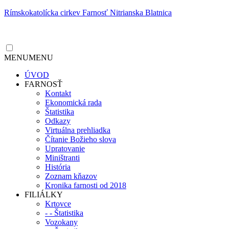
Rímskokatolícka cirkev Farnosť Nitrianska Blatnica
MENU
MENU
ÚVOD
FARNOSŤ
Kontakt
Ekonomická rada
Štatistika
Odkazy
Virtuálna prehliadka
Čítanie Božieho slova
Upratovanie
Miništranti
História
Zoznam kňazov
Kronika farnosti od 2018
FILIÁLKY
Krtovce
- - Štatistika
Vozokany