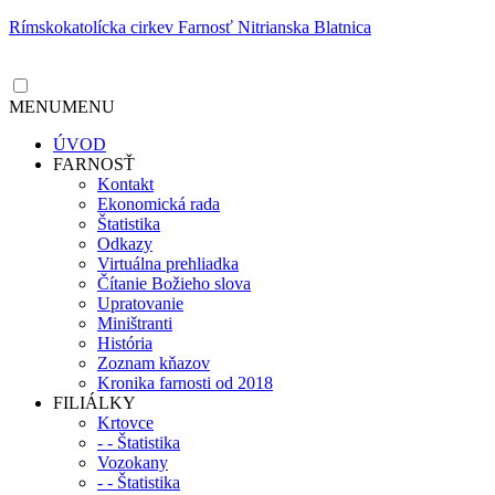
Rímskokatolícka cirkev Farnosť Nitrianska Blatnica
MENU
MENU
ÚVOD
FARNOSŤ
Kontakt
Ekonomická rada
Štatistika
Odkazy
Virtuálna prehliadka
Čítanie Božieho slova
Upratovanie
Miništranti
História
Zoznam kňazov
Kronika farnosti od 2018
FILIÁLKY
Krtovce
- - Štatistika
Vozokany
- - Štatistika