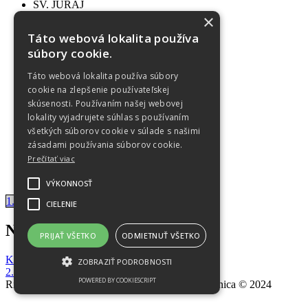
SV. JURAJ
História
×
Informácie
Táto webová lokalita používa
Virtuálna prehliadka
súbory cookie.
OZNAMY
Farské oznamy
Táto webová lokalita používa súbory
Sviatosti
cookie na zlepšenie používateľskej
FOTOGALÉRIA
skúsenosti. Používaním našej webovej
Objekty a budovy
Do 2017
lokality vyjadrujete súhlas s používaním
2018
všetkých súborov cookie v súlade s našimi
2019
zásadami používania súborov cookie.
2020
Prečítať viac
2022
OCHRANA OÚ
VÝKONNOSŤ
1. Veľkonočná nedeľa
CIELENIE
Navigácia v článku
PRIJAŤ VŠETKO
ODMIETNUŤ VŠETKO
Kvetná nedeľa
ZOBRAZIŤ PODROBNOSTI
2. Veľkonočná nedeľa
POWERED BY COOKIESCRIPT
Rímskokatolícka Cirkev, Farnosť Nitrianska Blatnica © 2024